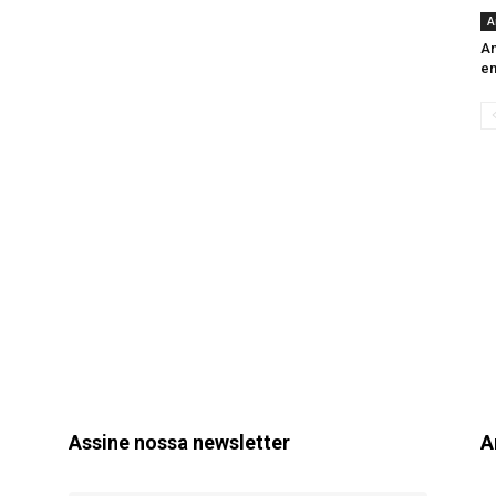
A
An
e
Assine nossa newsletter
A