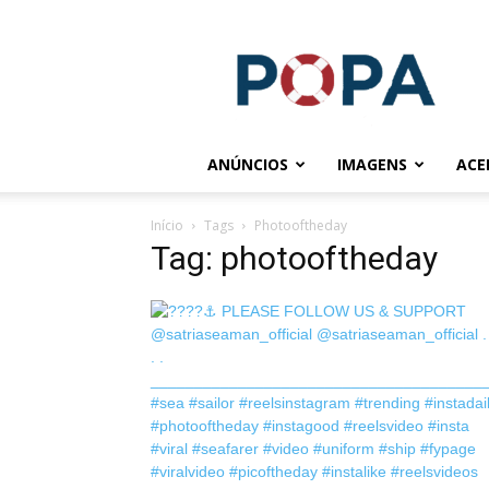
POPA.COM.BR
ANÚNCIOS
IMAGENS
ACE
Início
Tags
Photooftheday
Tag: photooftheday