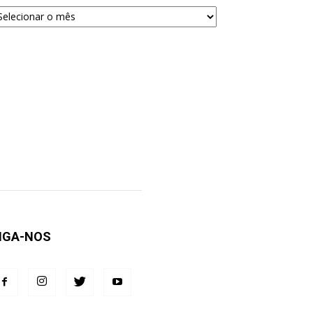
quivos
ra
squisa
IGA-NOS