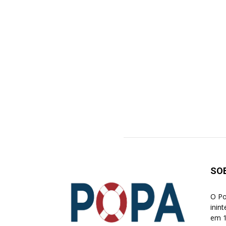
SO
O Po
inin
em 1