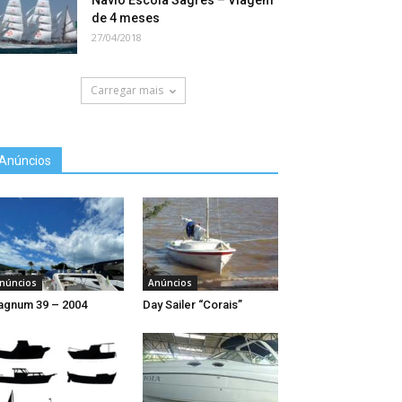
Navio Escola Sagres – Viagem
de 4 meses
27/04/2018
Carregar mais
Anúncios
núncios
Anúncios
gnum 39 – 2004
Day Sailer “Corais”