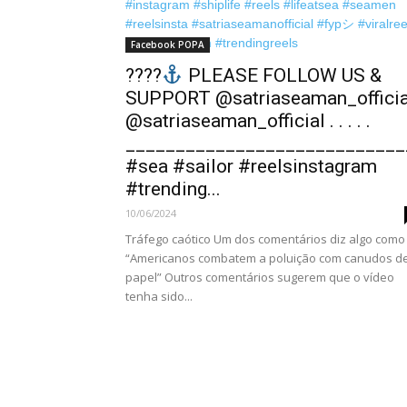
Facebook POPA
????
PLEASE FOLLOW US &
SUPPORT @satriaseaman_officia
@satriaseaman_official . . . . .
____________________________
#sea #sailor #reelsinstagram
#trending...
10/06/2024
Tráfego caótico Um dos comentários diz algo como
“Americanos combatem a poluição com canudos d
papel” Outros comentários sugerem que o vídeo
tenha sido...