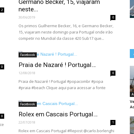
Germano Becker, 15, viajaram
neste...
2
30/06/2019
0
Os primos Guilherme Becker, 16, e Germano Becker,
15, viajaram neste domingo para Portugal onde irão
competir no Mundial da classe 420 Sub17 que...
Facebook
Praia de Nazaré ! Portugal…
0
12/08/2018
0
Praia de Nazaré ! Portugal #popacombr #popa
#praia #beach Clique aqui para acessar a fonte
A
Ve
Facebook
Aq
Rolex em Cascais Portugal…
0
22/07/2018
1
sce
Rolex em Cascais Portugal #Repost @carlo.borlenghi