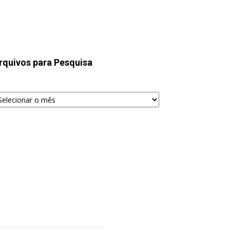
rquivos para Pesquisa
quivos
ra
squisa