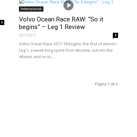
Internacional
Volvo Ocean Race RAW: “So it
0
begins” – Leg 1 Review
28/11/2017
8
Volvo Ocean Race 2017-18 begins; the first of eleven -
Leg 1, a week-long sprint from Alicante, out into the
Atlantic and on to...
Página 1 de 2