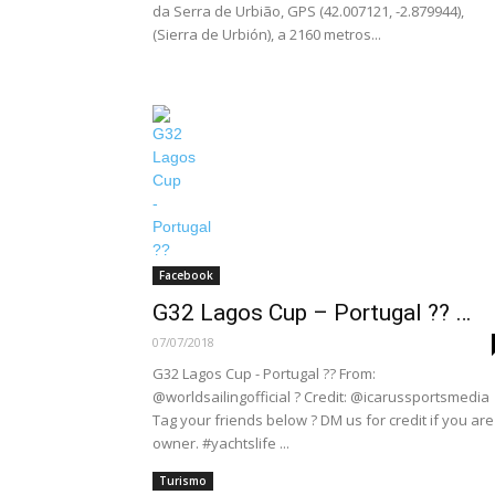
da Serra de Urbião, GPS (42.007121, -2.879944),
(Sierra de Urbión), a 2160 metros...
Facebook
G32 Lagos Cup – Portugal ?? …
07/07/2018
G32 Lagos Cup - Portugal ?? From:
@worldsailingofficial ? Credit: @icarussportsmedia
Tag your friends below ? DM us for credit if you are
owner. #yachtslife ...
Turismo