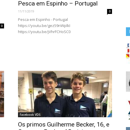
Pesca em Espinho – Portugal
11/11/2019
0
Pesca em Espinho - Portugal
https://youtu.be/gez59nWplkI
0
https://youtu.be/jVhrFCHoSC0
Facebook VDS
Os primos Guilherme Becker, 16, e