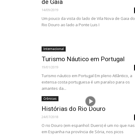
de Gaia
14/09/2019
Um pouco da vista do lado de Vila Nova de Gaia do
Rio Douro ao lado a Ponte Luis I
Internacional
Turismo Náutico em Portugal
19/01/2019
Turismo náutico em Portugal Em pleno Atlântico, a
extensa costa portuguesa é um paraíso para os
amantes da...
Crônicas
Histórias do Rio Douro
24/07/2018
O rio Douro (em espanhol: Duero) é um rio que na
em Espanha na província de Sória, nos picos