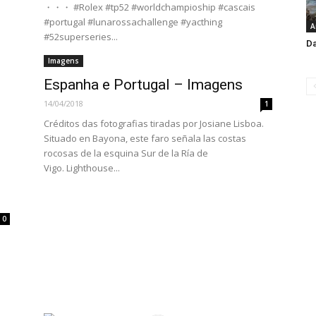
・・・ #Rolex #tp52 #worldchampioship #cascais
#portugal #lunarossachallenge #yacthing
A
#52superseries...
Da
Imagens
Espanha e Portugal – Imagens
14/04/2018
1
Créditos das fotografias tiradas por Josiane Lisboa.
Situado en Bayona, este faro señala las costas
rocosas de la esquina Sur de la Ría de
Vigo. Lighthouse...
0