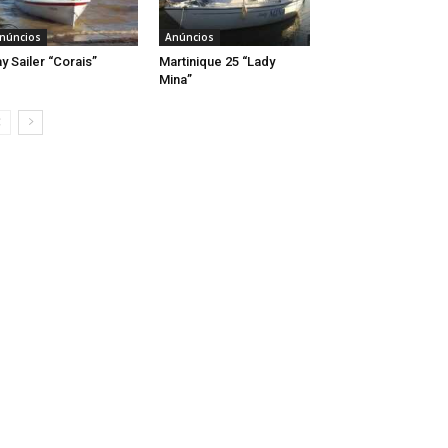
núncios
Anúncios
y Sailer “Corais”
Martinique 25 “Lady
Mina”