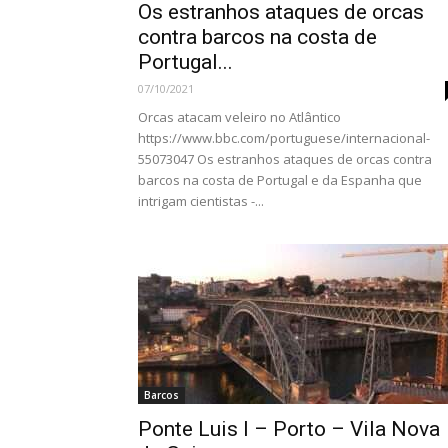
Os estranhos ataques de orcas
contra barcos na costa de
Portugal...
07/10/2021
Orcas atacam veleiro no Atlântico
https://www.bbc.com/portuguese/internacional-
55073047 Os estranhos ataques de orcas contra
barcos na costa de Portugal e da Espanha que
intrigam cientistas -...
Barcos
Ponte Luis I – Porto – Vila Nova