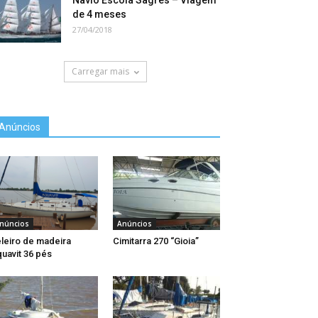
Navio Escola Sagres – Viagem
de 4 meses
27/04/2018
Carregar mais
Anúncios
núncios
Anúncios
leiro de madeira
Cimitarra 270 “Gioia”
uavit 36 pés