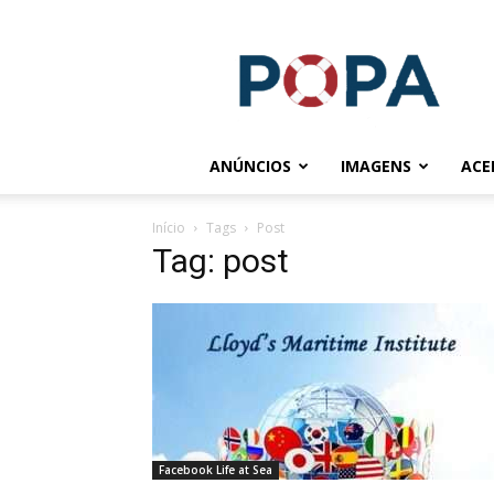
POPA.COM.BR
ANÚNCIOS
IMAGENS
ACE
Início
Tags
Post
Tag: post
Facebook Life at Sea