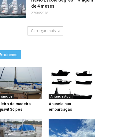
Navio Escola Sagres – Viagem
de 4 meses
27/04/2018
Carregar mais
Anúncios
núncios
Anuncie Aqui
leiro de madeira
Anuncie sua
uavit 36 pés
embarcação