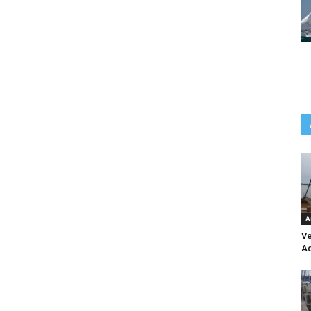
A
Ve
Aq