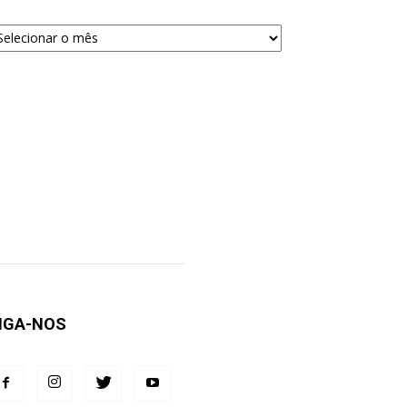
quivos
ra
squisa
IGA-NOS