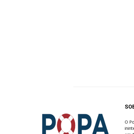
SO
O Po
inin