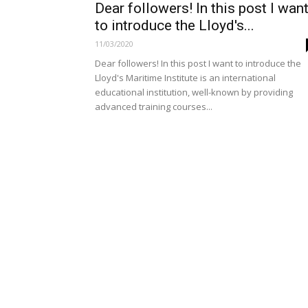
Dear followers! In this post I wan
to introduce the Lloyd's...
11/03/2020
Dear followers! In this post I want to introduce the
Lloyd's Maritime Institute is an international
educational institution, well-known by providing
advanced training courses...