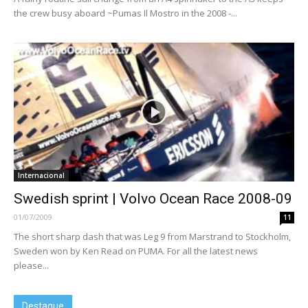
the crew busy aboard ~Pumas Il Mostro in the 2008 -...
Internacional
Swedish sprint | Volvo Ocean Race 2008-09
01/07/2009
11
The short sharp dash that was Leg 9 from Marstrand to Stockholm,
Sweden won by Ken Read on PUMA. For all the latest news
please...
Destaque