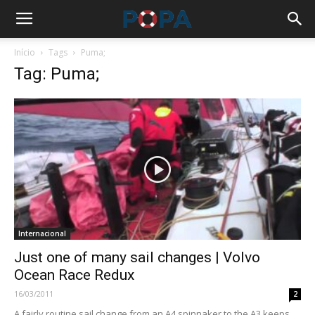
Início
Tags
Puma;
Tag: Puma;
Internacional
Just one of many sail changes | Volvo
Ocean Race Redux
16/03/2011
2
A fairly routine sail change from an A4 spinnaker to the A3 keeps