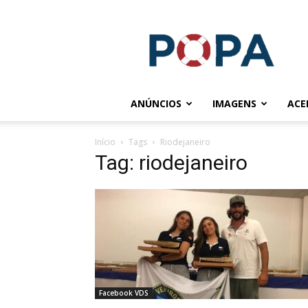
POPA.COM.BR
ANÚNCIOS
IMAGENS
ACE
Início
Tags
Riodejaneiro
Tag: riodejaneiro
Facebook VDS