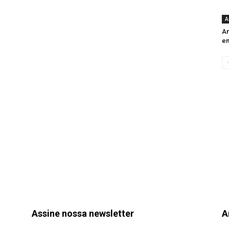
A
An
e
Assine nossa newsletter
A