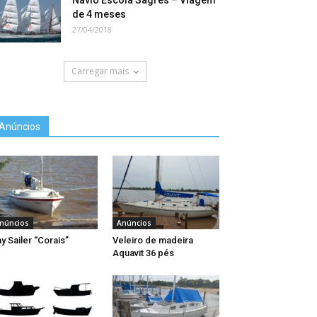
Navio Escola Sagres – Viagem
de 4 meses
27/04/2018
Carregar mais
Anúncios
núncios
Anúncios
y Sailer “Corais”
Veleiro de madeira
Aquavit 36 pés