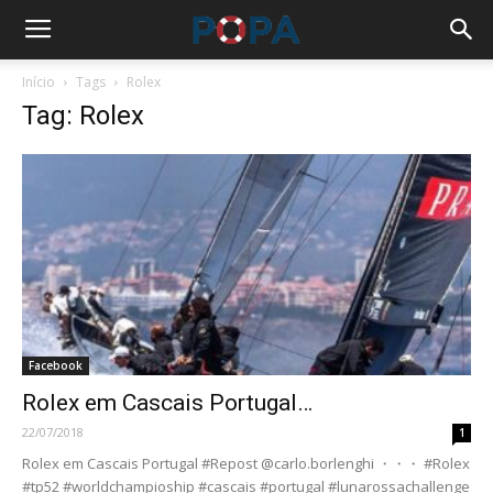
Início
Tags
Rolex
Tag: Rolex
Facebook
Rolex em Cascais Portugal…
22/07/2018
1
Rolex em Cascais Portugal #Repost @carlo.borlenghi ・・・ #Rolex
#tp52 #worldchampioship #cascais #portugal #lunarossachallenge