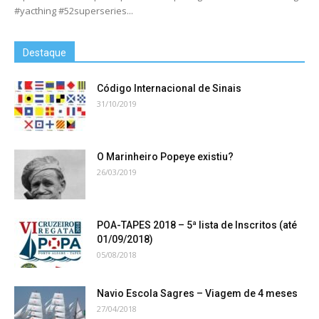
#yacthing #52superseries...
Destaque
Código Internacional de Sinais
31/10/2019
O Marinheiro Popeye existiu?
26/03/2019
POA-TAPES 2018 – 5ª lista de Inscritos (até
01/09/2018)
05/08/2018
Navio Escola Sagres – Viagem de 4 meses
27/04/2018