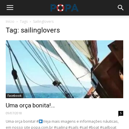
Início
Tags
Sailinglovers
Tag: sailinglovers
Facebook
Uma orça bonita!…
09/07/2018
5
Uma orça bonita! #
Veja mais imagens e informações náuticas,
em nosso site popa.com.br #sailing #sails #sail #boat #sailboat