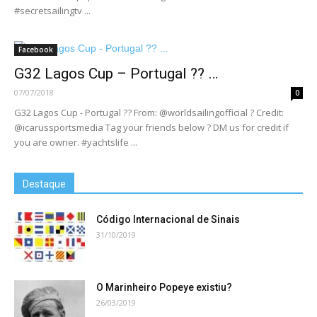
#secretsailingtv ...
Facebook
G32 Lagos Cup – Portugal ?? …
07/07/2018
0
G32 Lagos Cup - Portugal ?? From: @worldsailingofficial ? Credit:
@icarussportsmedia Tag your friends below ? DM us for credit if
you are owner. #yachtslife ...
Destaque
Código Internacional de Sinais
31/10/2019
O Marinheiro Popeye existiu?
26/03/2019