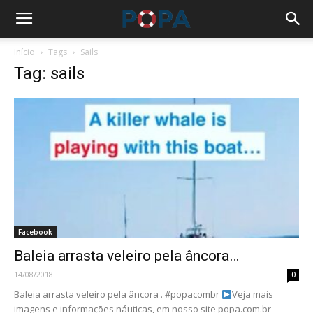
Início
Tags
Sails
Tag: sails
Facebook
Baleia arrasta veleiro pela âncora…
14/08/2018
0
Baleia arrasta veleiro pela âncora . #popacombr
Veja mais
imagens e informações náuticas, em nosso site popa.com.br