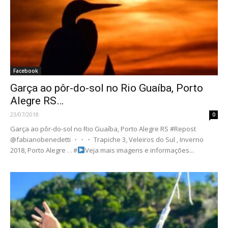
Facebook
Garça ao pôr-do-sol no Rio Guaíba, Porto
Alegre RS…
23/07/2018
0
Garça ao pôr-do-sol no Rio Guaíba, Porto Alegre RS #Repost
@fabianobenedetti ・・・ Trapiche 3, Veleiros do Sul , Inverno
2018, Porto Alegre . . #
Veja mais imagens e informações...