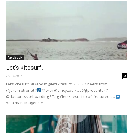
Facebook
Let’s kitesurf…
24/07/2018
0
Let’s kitesurf . #Repost @letskitesurf ・・・ Cheers from
@jeremietronet ?‍
?? with @vincyzoe ? at @jtprocenter ?
@duotone.kiteboarding ? Tag #letskitesurf to bê featured! . #
Veja mais imagens e...