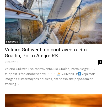
Facebook
Veleiro Gulliver II no contravento. Rio
Guaíba, Porto Alegre RS…
23/07/2018
1
Veleiro Gulliver II no contravento. Rio Guaíba, Porto Alegre RS .
#Repost @fabianobenedetti ・・・
Gulliver II . #
Veja mais
imagens e informações náuticas, em nosso site popa.com.br
#sailing ...