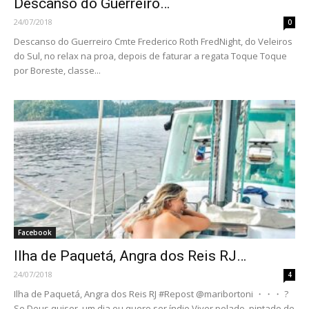
Descanso do Guerreiro…
24/07/2018
0
Descanso do Guerreiro Cmte Frederico Roth FredNight, do Veleiros
do Sul, no relax na proa, depois de faturar a regata Toque Toque
por Boreste, classe...
Facebook
Ilha de Paquetá, Angra dos Reis RJ…
24/07/2018
4
Ilha de Paquetá, Angra dos Reis RJ #Repost @maribortoni ・・・ ?
Se Deus quiser, um dia eu quero ser índio Viver pelado, pintado de