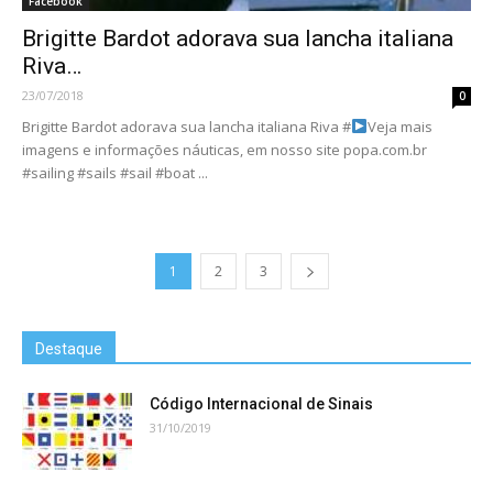
Facebook
Brigitte Bardot adorava sua lancha italiana
Riva…
23/07/2018
0
Brigitte Bardot adorava sua lancha italiana Riva #
Veja mais
imagens e informações náuticas, em nosso site popa.com.br
#sailing #sails #sail #boat ...
1
2
3
Destaque
Código Internacional de Sinais
31/10/2019