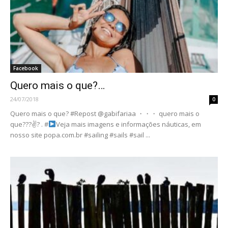
Facebook
Quero mais o que?…
24/07/2018
0
Quero mais o que? #Repost @gabifariaa ・・・ quero mais o
que???✌? . #
Veja mais imagens e informações náuticas, em
nosso site popa.com.br #sailing #sails #sail ...