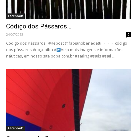
Facebook
Código dos Pássaros…
24/07/2018
0
Código dos Pássaros . #Repost @fabianobenedetti ・・・ código
dos pássaros #rioguaiba #
Veja mais imagens e informações
náuticas, em nosso site popa.com.br #sailing #sails #sail ...
Facebook