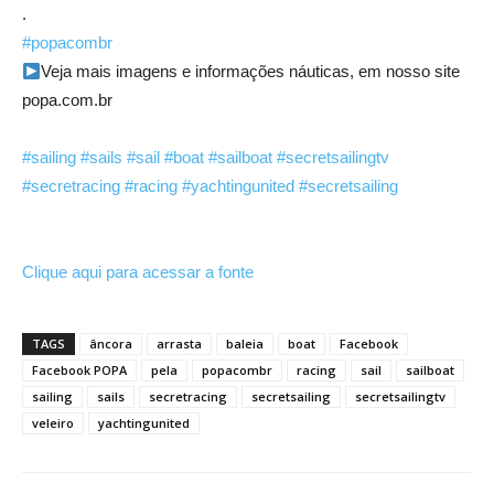
.
#popacombr
Veja mais imagens e informações náuticas, em nosso site
popa.com.br
#sailing
#sails
#sail
#boat
#sailboat
#secretsailingtv
#secretracing
#racing
#yachtingunited
#secretsailing
Clique aqui para acessar a fonte
TAGS
âncora
arrasta
baleia
boat
Facebook
Facebook POPA
pela
popacombr
racing
sail
sailboat
sailing
sails
secretracing
secretsailing
secretsailingtv
veleiro
yachtingunited