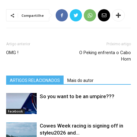
Compartilhe
Artigo anterior
Próximo artigo
OMG !
O Peking enfrenta o Cabo
Horn
ARTIGOS RELACIONADOS
Mais do autor
So you want to be an umpire???
Facebook
Cowes Week racing is signing off in
styleu2026 and...