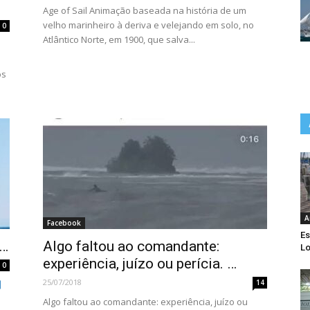
Age of Sail Animação baseada na história de um
velho marinheiro à deriva e velejando em solo, no
0
Atlântico Norte, em 1900, que salva...
os
A
Facebook
Es
a…
Algo faltou ao comandante:
Lo
experiência, juízo ou perícia. …
0
25/07/2018
14
Algo faltou ao comandante: experiência, juízo ou