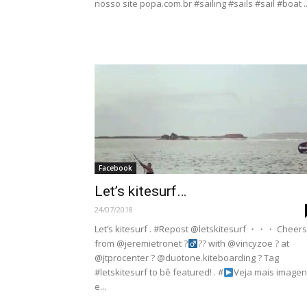
nosso site popa.com.br #sailing #sails #sail #boat ..
Facebook
Let’s kitesurf…
24/07/2018
Let’s kitesurf . #Repost @letskitesurf ・・・ Cheers
from @jeremietronet ?‍
?? with @vincyzoe ? at
@jtprocenter ? @duotone.kiteboarding ? Tag
#letskitesurf to bê featured! . #
Veja mais image
e...