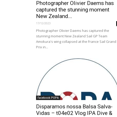
Photographer Olivier Daems has
captured the stunning moment
New Zealand...
17/12/2023
Photographer Olivier Daems has captured the
stunning moment New Zealand Sail GP Team
Amokura's wing collapsed at the France Sail Grand
Prix in...
Facebook POPA
Disparamos nossa Balsa Salva-
Vidas – t04e02 Vlog IPA Dive &