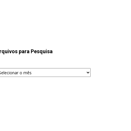
rquivos para Pesquisa
quivos
ra
squisa