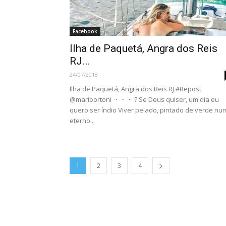
Facebook
Ilha de Paquetá, Angra dos Reis
RJ…
24/07/2018
Ilha de Paquetá, Angra dos Reis RJ #Repost
@maribortoni ・・・ ? Se Deus quiser, um dia eu
quero ser índio Viver pelado, pintado de verde nu
eterno...
1
2
3
4