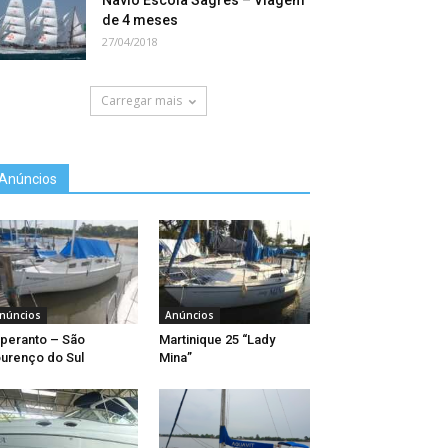
Navio Escola Sagres – Viagem
de 4 meses
27/04/2018
Carregar mais
Anúncios
núncios
Anúncios
peranto – São
Martinique 25 “Lady
urenço do Sul
Mina”