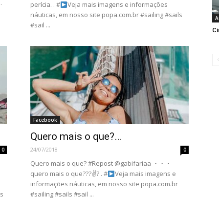
.
perícia. . #
Veja mais imagens e informações
náuticas, em nosso site popa.com.br #sailing #sails
A
#sail ...
Ci
Facebook
Quero mais o que?…
24/07/2018
0
0
Quero mais o que? #Repost @gabifariaa ・・・
quero mais o que???✌? . #
Veja mais imagens e
informações náuticas, em nosso site popa.com.br
ns
#sailing #sails #sail ...