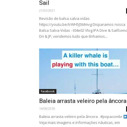
Sail
21/02/2021
Revisão de balsa salva-vidas
https://youtu.be/trWH5J5Mmvg Disparamos nossa
Balsa Salva-Vidas - t04e02 Vlog IPA Dive & SailSom
Dri & JP, vendemos tudo que tínhamos...
Facebook
Baleia arrasta veleiro pela âncor
14/08/2018
Baleia arrasta veleiro pela âncora . #popacombr
Veja mais imagens e informações náuticas, em