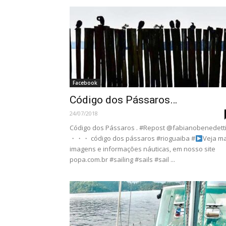
Facebook
Código dos Pássaros…
24/07/2018
Código dos Pássaros . #Repost @fabianobenedett
・・・ código dos pássaros #rioguaiba #
Veja ma
imagens e informações náuticas, em nosso site
popa.com.br #sailing #sails #sail ...