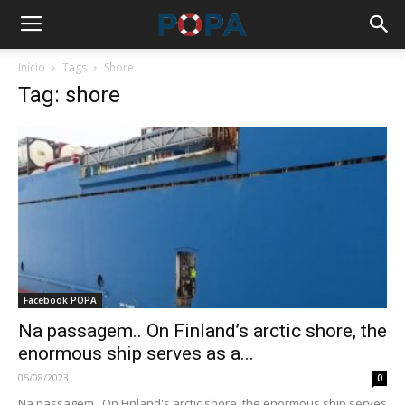
Início
Tags
Shore
Tag: shore
Facebook POPA
Na passagem.. On Finland’s arctic shore, the
enormous ship serves as a...
05/08/2023
0
Na passagem.. On Finland's arctic shore, the enormous ship serves