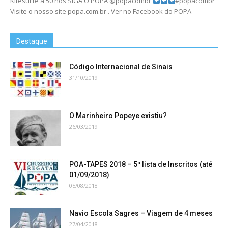
Kitesurfe a 50 nós SIGA O POPA @popacombr
#popacombr
Visite o nosso site popa.com.br . Ver no Facebook do POPA
Destaque
Código Internacional de Sinais
31/10/2019
O Marinheiro Popeye existiu?
26/03/2019
POA-TAPES 2018 – 5ª lista de Inscritos (até
01/09/2018)
05/08/2018
Navio Escola Sagres – Viagem de 4 meses
27/04/2018