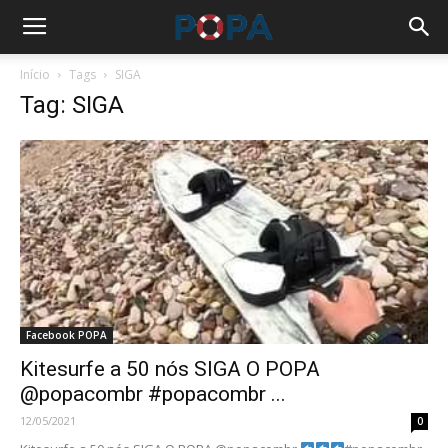
Início
Tags
SIGA
Tag: SIGA
Facebook POPA
Kitesurfe a 50 nós SIGA O POPA
@popacombr #popacombr ...
12/05/2021
0