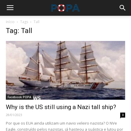
Início
Tags
Tall
Tag: Tall
Facebook POPA
Why is the US still using a Nazi tall ship?
28/01/2023
0
Por que os EUA ainda utilizam um navio veleiro nazista? O NVe
Eagle, construído pelos nazistas, já hasteou a suástica e lutou por