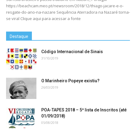
https://beachcam.meo.pt/newsroom/2018/12/thiago-jacare-e-o-
resgate-do-ano-na-nazare Sequência Aterradora na Nazaré torna-
se viral Clique aqui para acessar a fonte
Destaque
Código Internacional de Sinais
31/10/2019
O Marinheiro Popeye existiu?
26/03/2019
POA-TAPES 2018 – 5ª lista de Inscritos (até
01/09/2018)
05/08/2018