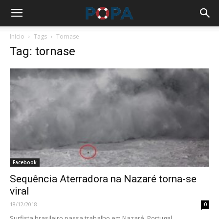
Início
Tags
Tornase
Tag: tornase
Facebook
Sequência Aterradora na Nazaré torna-se
viral
18/12/2018
0
Surfista brasileiro passa trabalho em Nazaré, Portugal