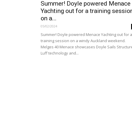
Summer! Doyle powered Menace
Yachting out for a training sessio
on a...
05/02/2024
Summer! Doyle powered Menace Yachting out for 
training session on a windy Auckland weekend.
Melges 40 Menace showcases Doyle Sails Structur
Luff technology and...