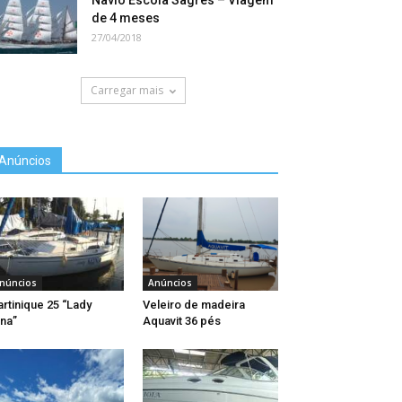
Navio Escola Sagres – Viagem
de 4 meses
27/04/2018
Carregar mais
Anúncios
núncios
Anúncios
rtinique 25 “Lady
Veleiro de madeira
na”
Aquavit 36 pés