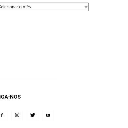
quivos
ra
squisa
IGA-NOS