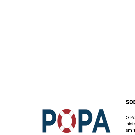
SO
O Po
inin
em 1