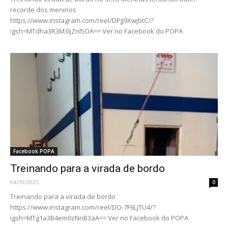
recorde dos meninos
https://www.instagram.com/reel/DPjJ9XwjbtC/?
igsh=MTdha3R3M3ljZnl5OA== Ver no Facebook do POPA
Facebook POPA
Treinando para a virada de bordo
04/10/2025
0
Treinando para a virada de bordo
https://www.instagram.com/reel/DO-7F6LjTU4/?
igsh=MTg1a3B4em0zNnB3aA== Ver no Facebook do POPA