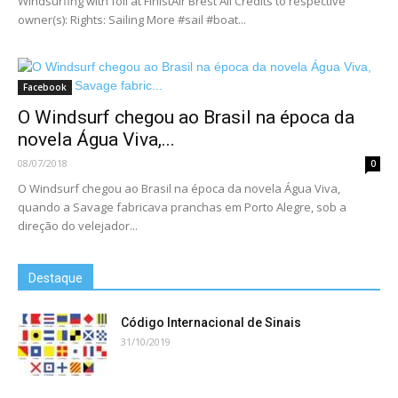
Windsurfing with foil at FinistAir Brest All Credits to respective
owner(s): Rights: Sailing More #sail #boat...
Facebook
O Windsurf chegou ao Brasil na época da
novela Água Viva,...
08/07/2018
0
O Windsurf chegou ao Brasil na época da novela Água Viva,
quando a Savage fabricava pranchas em Porto Alegre, sob a
direção do velejador...
Destaque
Código Internacional de Sinais
31/10/2019