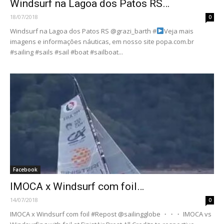
Windsurf na Lagoa dos Patos RS…
18/07/2018
0
Windsurf na Lagoa dos Patos RS @grazi_barth #
Veja mais
imagens e informações náuticas, em nosso site popa.com.br
#sailing #sails #sail #boat #sailboat...
Facebook
IMOCA x Windsurf com foil…
14/07/2018
0
IMOCA x Windsurf com foil #Repost @sailingglobe ・・・ IMOCA vs