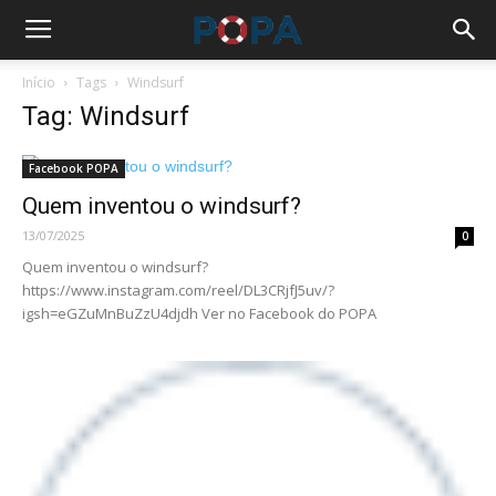
Início
Tags
Windsurf
Tag: Windsurf
Facebook POPA
Quem inventou o windsurf?
13/07/2025
0
Quem inventou o windsurf?
https://www.instagram.com/reel/DL3CRjfJ5uv/?
igsh=eGZuMnBuZzU4djdh Ver no Facebook do POPA