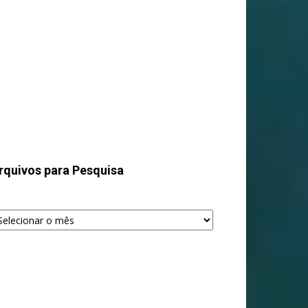
rquivos para Pesquisa
quivos
ra
squisa