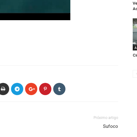
Ve
Aq
A
Ci
Próximo artigo
Sufoco