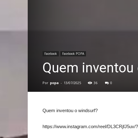
Facebook
Facebook POPA
Quem inventou 
Por
popa
-
13/07/2025
36
0
Quem inventou o windsurf?
https://www.instagram.com/reel/DL3CRjfJ5u