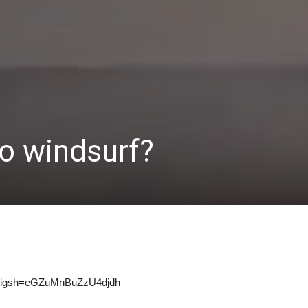
o windsurf?
v/?igsh=eGZuMnBuZzU4djdh