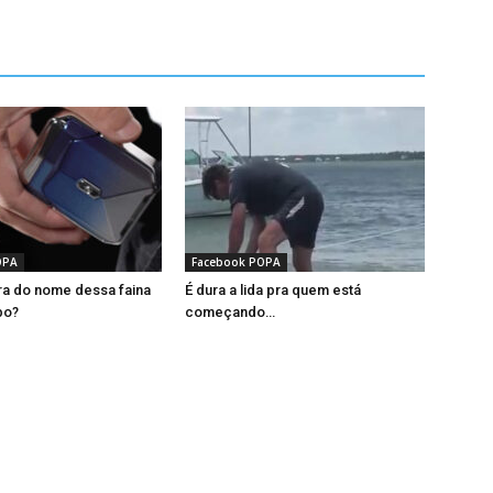
OPA
Facebook POPA
a do nome dessa faina
É dura a lida pra quem está
bo?
começando…