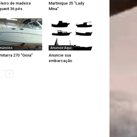
leiro de madeira
Martinique 25 “Lady
uavit 36 pés
Mina”
núncios
Anuncie Aqui
mitarra 270 “Gioia”
Anuncie sua
embarcação