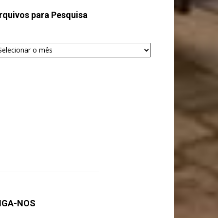
rquivos para Pesquisa
quivos
ra
squisa
IGA-NOS