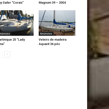
y Sailer “Corais”
Magnum 39 – 2004
núncios
Anúncios
rtinique 25 “Lady
Veleiro de madeira
na”
Aquavit 36 pés