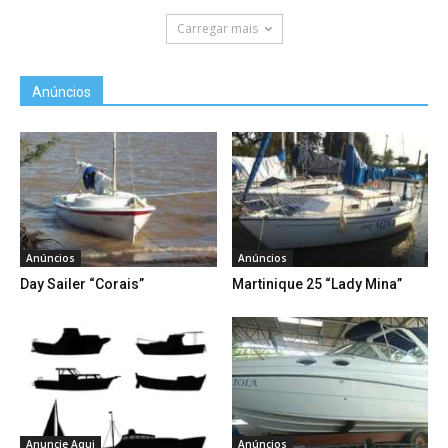
Carregar mais
Anúncios
Anúncios
Anúncios
Day Sailer “Corais”
Martinique 25 “Lady Mina”
Anuncie Aqui
Anúncios