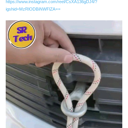
https://www.instagram.com/reel/CsXA136gDJ4/?
igshid=MzRlODBiNWFlZA==