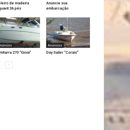
leiro de madeira
Anuncie sua
uavit 36 pés
embarcação
núncios
Anúncios
mitarra 270 “Gioia”
Day Sailer “Corais”