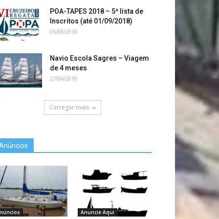
POA-TAPES 2018 – 5ª lista de
Inscritos (até 01/09/2018)
05/08/2018
Navio Escola Sagres – Viagem
de 4 meses
27/04/2018
Carregar mais
Anúncios
núncios
Anuncie Aqui