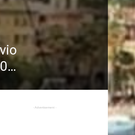
vio
30…
- Advertisement -