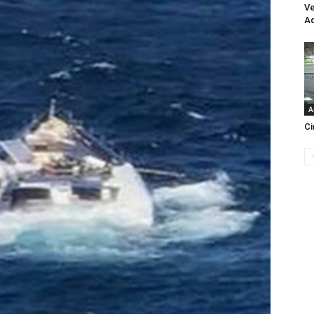
Ve
Aq
A
Ci