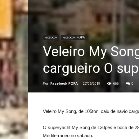
Facebook
Facebook POPA
Veleiro My Song
cargueiro O su
Por
Facebook POPA
-
27/05/2019
666
0
Veleiro My Song, de 105ton, caiu de navio carg
O superyacht My Song de 130pés e boca de 28 c
Mediterrâneo no sábado.