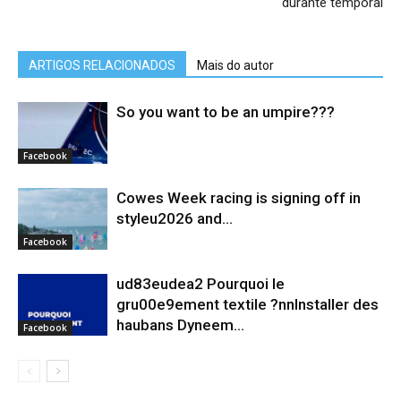
durante temporal
ARTIGOS RELACIONADOS
Mais do autor
So you want to be an umpire???
Facebook
Cowes Week racing is signing off in
styleu2026 and...
Facebook
ud83eudea2 Pourquoi le
gru00e9ement textile ?nnInstaller des
haubans Dyneem…
Facebook