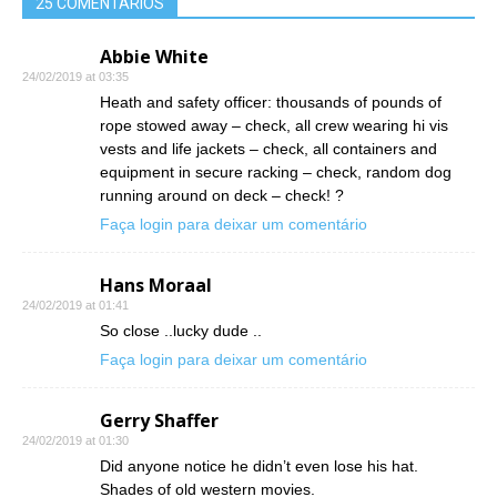
25 COMENTÁRIOS
Abbie White
24/02/2019 at 03:35
Heath and safety officer: thousands of pounds of
rope stowed away – check, all crew wearing hi vis
vests and life jackets – check, all containers and
equipment in secure racking – check, random dog
running around on deck – check! ?
Faça login para deixar um comentário
Hans Moraal
24/02/2019 at 01:41
So close ..lucky dude ..
Faça login para deixar um comentário
Gerry Shaffer
24/02/2019 at 01:30
Did anyone notice he didn’t even lose his hat.
Shades of old western movies.