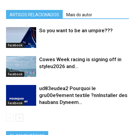
ARTIGOS RELACIONADOS
Mais do autor
So you want to be an umpire???
Facebook
Cowes Week racing is signing off in
styleu2026 and...
Facebook
ud83eudea2 Pourquoi le
gru00e9ement textile ?nnInstaller des
haubans Dyneem…
Facebook