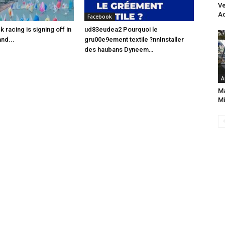
Ve
Aq
Facebook
racing is signing off in
ud83eudea2 Pourquoi le
nd...
gru00e9ement textile ?nnInstaller
des haubans Dyneem…
A
Ma
Mi