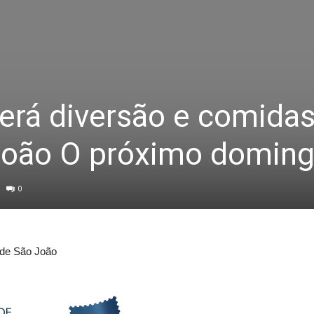
terá diversão e comida
 João O próximo domin
0
s de São João