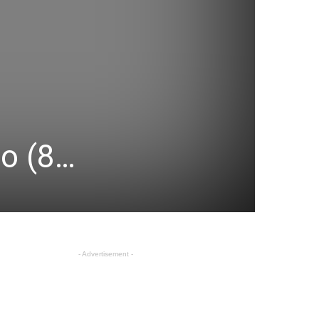
s
go (8…
- Advertisement -