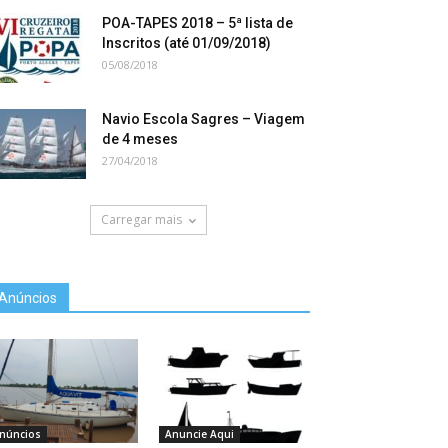
POA-TAPES 2018 – 5ª lista de
Inscritos (até 01/09/2018)
05/08/2018
Navio Escola Sagres – Viagem
de 4 meses
27/04/2018
Carregar mais
Anúncios
núncios
Anuncie Aqui