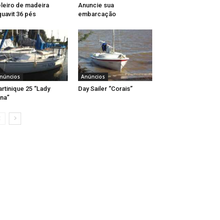
leiro de madeira
Anuncie sua
uavit 36 pés
embarcação
núncios
Anúncios
rtinique 25 “Lady
Day Sailer “Corais”
na”