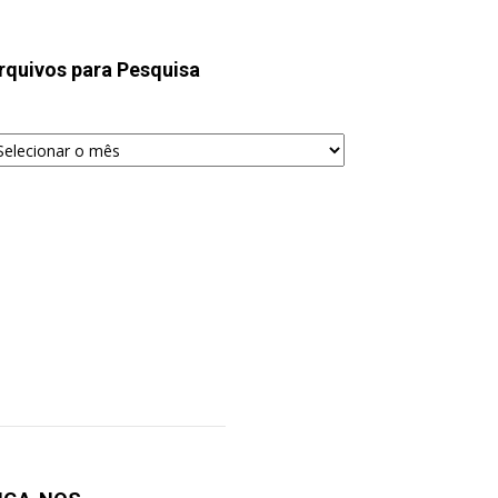
rquivos para Pesquisa
quivos
ra
squisa