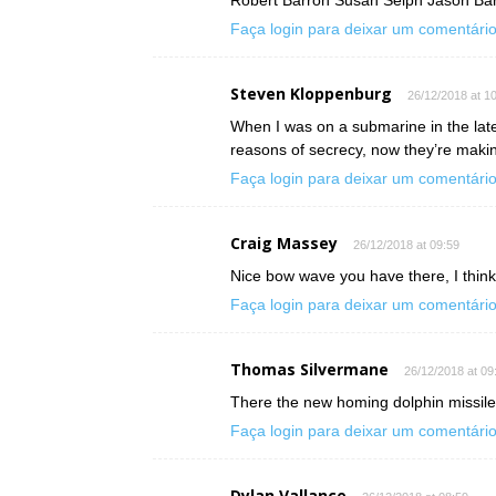
Robert Barron Susan Selph Jason Ba
Faça login para deixar um comentári
Steven Kloppenburg
26/12/2018 at 1
When I was on a submarine in the lat
reasons of secrecy, now they’re maki
Faça login para deixar um comentári
Craig Massey
26/12/2018 at 09:59
Nice bow wave you have there, I think w
Faça login para deixar um comentári
Thomas Silvermane
26/12/2018 at 09
There the new homing dolphin missile
Faça login para deixar um comentári
Dylan Vallance