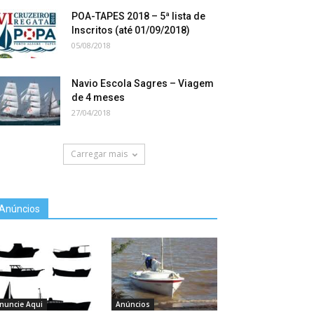
POA-TAPES 2018 – 5ª lista de
Inscritos (até 01/09/2018)
05/08/2018
Navio Escola Sagres – Viagem
de 4 meses
27/04/2018
Carregar mais
Anúncios
nuncie Aqui
Anúncios