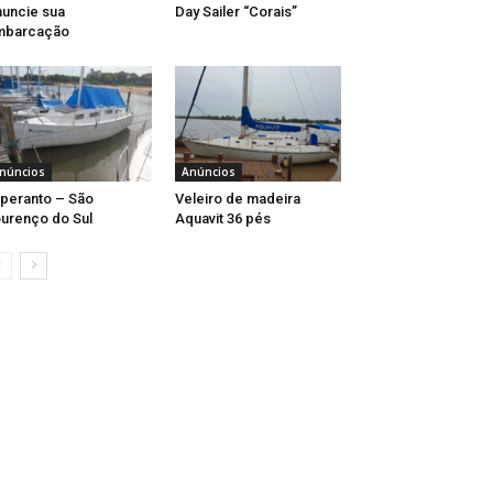
uncie sua
Day Sailer “Corais”
mbarcação
núncios
Anúncios
peranto – São
Veleiro de madeira
urenço do Sul
Aquavit 36 pés