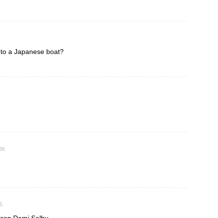
o
nto a Japanese boat?
o
o
36
o
5