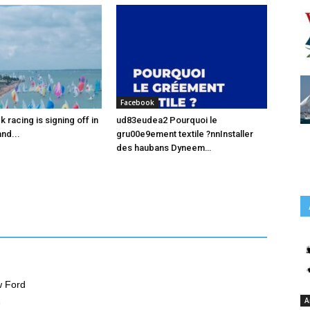
Facebook
racing is signing off in
ud83eudea2 Pourquoi le
nd...
gru00e9ement textile ?nnInstaller
des haubans Dyneem…
w Ford
A
o