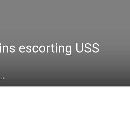
hins escorting USS
27