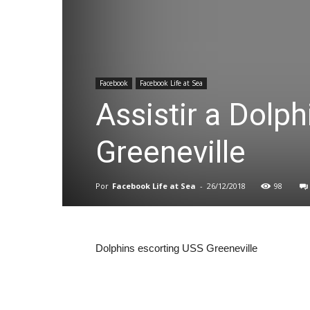
Facebook
Facebook Life at Sea
Assistir a Dolp
Greeneville
Por
Facebook Life at Sea
-
26/12/2018
98
Dolphins escorting USS Greeneville