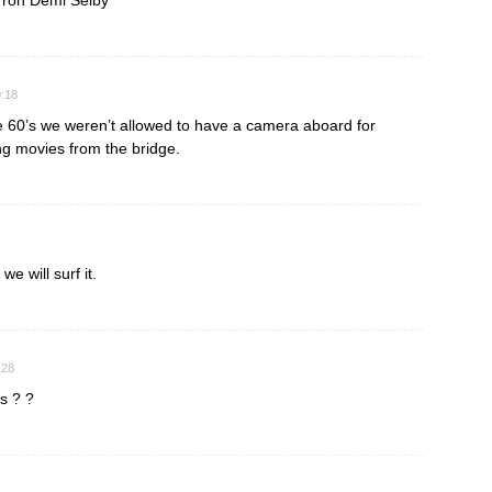
rron Demi Selby
o
0:18
e 60’s we weren’t allowed to have a camera aboard for
ng movies from the bridge.
o
e will surf it.
o
:28
s ? ?
o