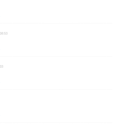
o
 08:53
o
:33
o
o