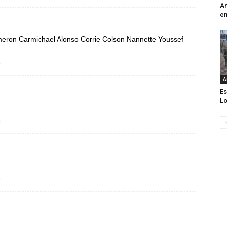
An
e
eron Carmichael Alonso Corrie Colson Nannette Youssef
o
A
Es
Lo
o
o