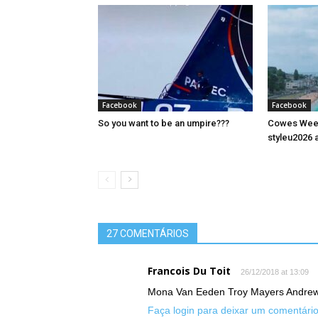
Facebook
Facebook
So you want to be an umpire???
Cowes Week 
styleu2026 a
27 COMENTÁRIOS
Francois Du Toit
26/12/2018 at 13:09
Mona Van Eeden Troy Mayers Andre
Faça login para deixar um comentári