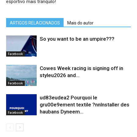
esportivo mais tranquilo!
ARTIGOS RELACIONADOS
Mais do autor
So you want to be an umpire???
Facebook
Cowes Week racing is signing off in
styleu2026 and...
Facebook
ud83eudea2 Pourquoi le
gru00e9ement textile ?nnInstaller des
haubans Dyneem…
Facebook