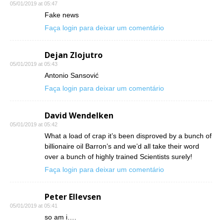
05/01/2019 at 05:47
Fake news
Faça login para deixar um comentário
Dejan Zlojutro
05/01/2019 at 05:43
Antonio Sansović
Faça login para deixar um comentário
David Wendelken
05/01/2019 at 05:42
What a load of crap it’s been disproved by a bunch of
billionaire oil Barron’s and we’d all take their word
over a bunch of highly trained Scientists surely!
Faça login para deixar um comentário
Peter Ellevsen
05/01/2019 at 05:41
so am i….