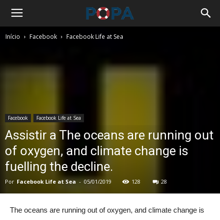
Início
Facebook
Facebook Life at Sea
Facebook
Facebook Life at Sea
Assistir a The oceans are running out
of oxygen, and climate change is
fuelling the decline.
Por
Facebook Life at Sea
-
05/01/2019
128
28
The oceans are running out of oxygen, and climate change is