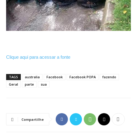
Clique aqui para acessar a fonte
TAGS
australia
Facebook
Facebook POPA
fazendo
Geral
parte
sua
Compartilhe