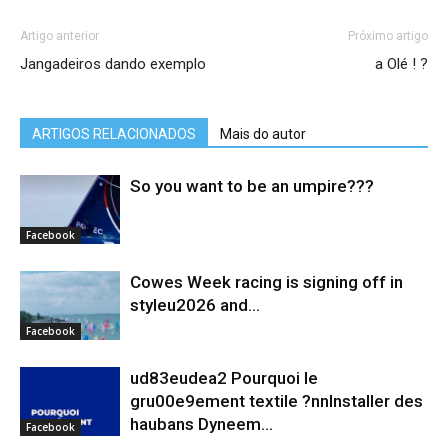
Artigo anterior
Próximo artigo
Jangadeiros dando exemplo
a Olé ! ?
ARTIGOS RELACIONADOS
Mais do autor
So you want to be an umpire???
Facebook
Cowes Week racing is signing off in
styleu2026 and...
Facebook
ud83eudea2 Pourquoi le
gru00e9ement textile ?nnInstaller des
haubans Dyneem…
Facebook