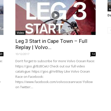
A
Da
Video
Leg 3 Start in Cape Town – Full
Replay | Volvo...
10/12/2017
23
14
e:
Don’t forget to subscribe for more Volvo Ocean Race:
https://goo.gl/BzBCwU Check out our full video
catalogue: https://goo.gl/nrB9ay Like Volvo Ocean
Race on Facebook:
w
https://www.facebook.com/volvooceanrace/ Follow
on Twitter:...