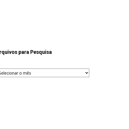
rquivos para Pesquisa
quivos
ra
squisa