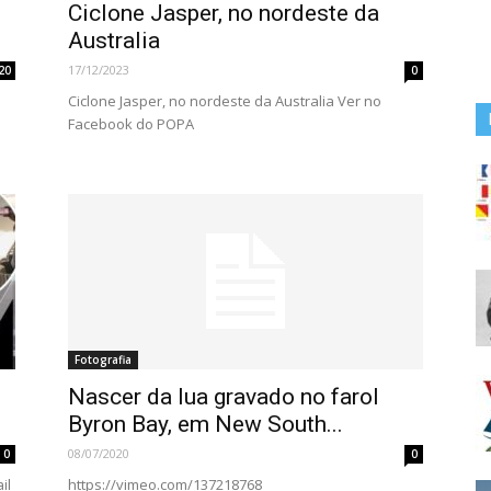
Ciclone Jasper, no nordeste da
Australia
17/12/2023
20
0
Ciclone Jasper, no nordeste da Australia Ver no
Facebook do POPA
Fotografia
Nascer da lua gravado no farol
Byron Bay, em New South...
08/07/2020
0
0
il
https://vimeo.com/137218768