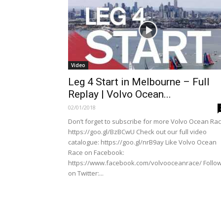
Video
Leg 4 Start in Melbourne – Full
Replay | Volvo Ocean...
02/01/2018
Don’t forget to subscribe for more Volvo Ocean Rac
https://goo.gl/BzBCwU Check out our full video
catalogue: https://goo.gl/nrB9ay Like Volvo Ocean
Race on Facebook:
https://www.facebook.com/volvooceanrace/ Follo
on Twitter:...