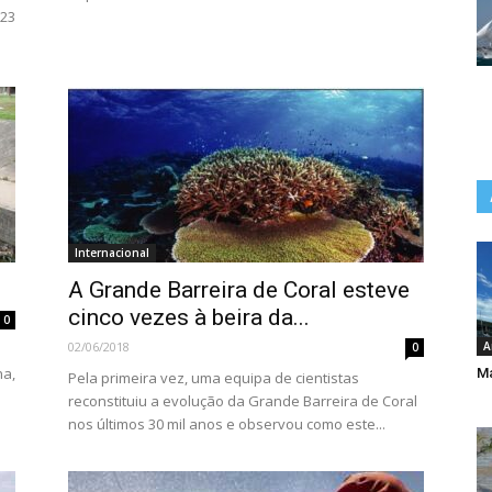
023
Internacional
A Grande Barreira de Coral esteve
cinco vezes à beira da...
0
02/06/2018
A
0
ha,
Ma
Pela primeira vez, uma equipa de cientistas
reconstituiu a evolução da Grande Barreira de Coral
nos últimos 30 mil anos e observou como este...