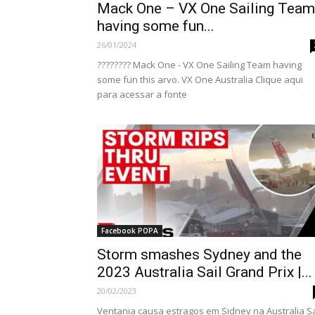
Mack One – VX One Sailing Team
having some fun...
26/01/2024
???????? Mack One - VX One Sailing Team having
some fun this arvo. VX One Australia Clique aqui
para acessar a fonte
Facebook POPA
Storm smashes Sydney and the
2023 Australia Sail Grand Prix |...
20/02/2023
Ventania causa estragos em Sidney na Australia Sa