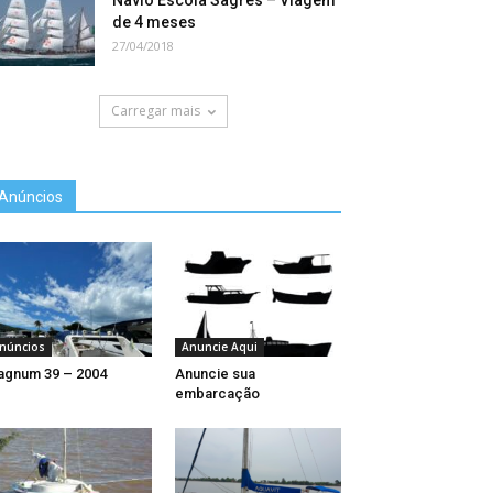
Navio Escola Sagres – Viagem
de 4 meses
27/04/2018
Carregar mais
Anúncios
núncios
Anuncie Aqui
gnum 39 – 2004
Anuncie sua
embarcação