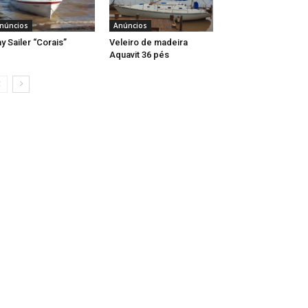
núncios
Anúncios
y Sailer “Corais”
Veleiro de madeira
Aquavit 36 pés