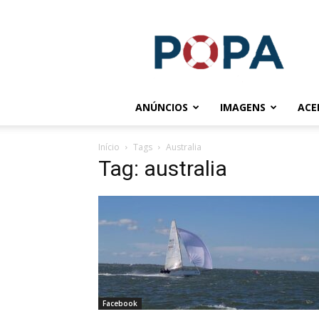
POPA.COM.BR
ANÚNCIOS
IMAGENS
ACE
Início
Tags
Australia
Tag: australia
Facebook