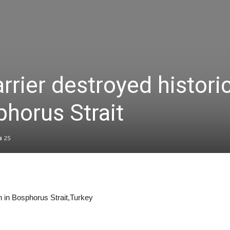
rrier destroyed histori
horus Strait
25
n in Bosphorus Strait,Turkey