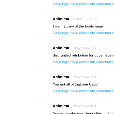
Faça login para deixar um comentári
Anônimo
11/04/2018 at 22:06
I wanna view of the boats mum
Faça login para deixar um comentári
Anônimo
09/04/2018 at 15:53
disgruntled retribution for upper lev
Faça login para deixar um comentári
Anônimo
09/04/2018 at 12:32
You got all of that one Capt!
Faça login para deixar um comentári
Anônimo
09/04/2018 at 07:30
Someone who was filming this must be 