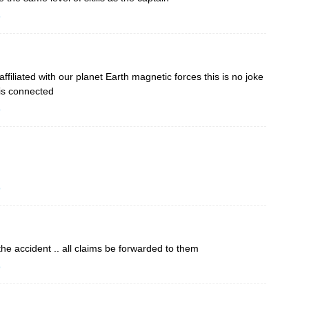
o
affiliated with our planet Earth magnetic forces this is no joke
 is connected
o
o
r the accident .. all claims be forwarded to them
o