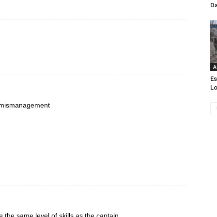
Da
o
o
A
Es
Lo
el mismanagement
o
o
the same level of skills as the captain