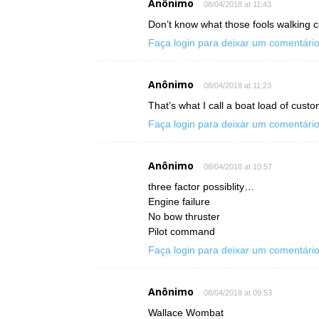
Anônimo
08/04/2018 at 11:43
Don’t know what those fools walking c
Faça login para deixar um comentári
Anônimo
08/04/2018 at 11:23
That’s what I call a boat load of custo
Faça login para deixar um comentári
Anônimo
08/04/2018 at 10:57
three factor possiblity…
Engine failure
No bow thruster
Pilot command
Faça login para deixar um comentári
Anônimo
08/04/2018 at 09:53
Wallace Wombat