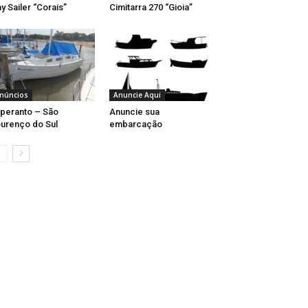
y Sailer “Corais”
Cimitarra 270 “Gioia”
núncios
Anuncie Aqui
peranto – São
Anuncie sua
urenço do Sul
embarcação