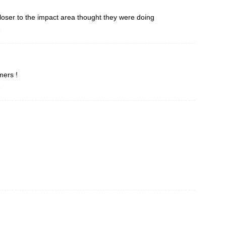
loser to the impact area thought they were doing
o
mers !
o
o