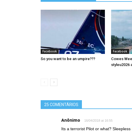
Facebook
Facebook
So you want to be an umpire???
Cowes Week 
styleu2026 a
25 COMENTÁRIOS
Anônimo
16/04/2018 at 16:55
Its a terrorist Pilot or what? Sleeple