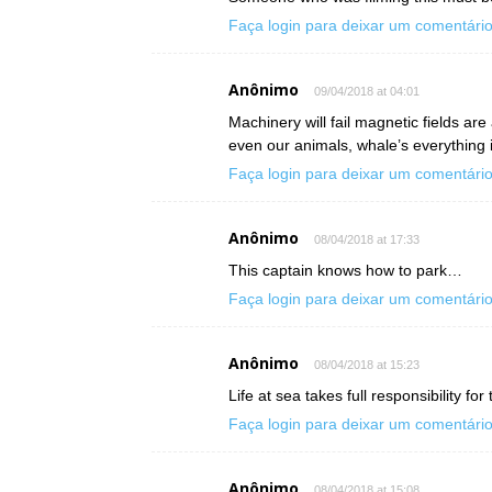
Faça login para deixar um comentári
Anônimo
09/04/2018 at 04:01
Machinery will fail magnetic fields are 
even our animals, whale’s everything
Faça login para deixar um comentári
Anônimo
08/04/2018 at 17:33
This captain knows how to park…
Faça login para deixar um comentári
Anônimo
08/04/2018 at 15:23
Life at sea takes full responsibility fo
Faça login para deixar um comentári
Anônimo
08/04/2018 at 15:08