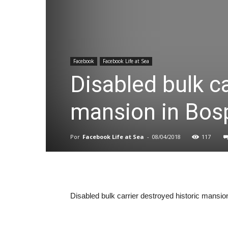
Facebook
Facebook Life at Sea
Disabled bulk ca
mansion in Bosp
Por
Facebook Life at Sea
-
08/04/2018
117
Disabled bulk carrier destroyed historic mansio