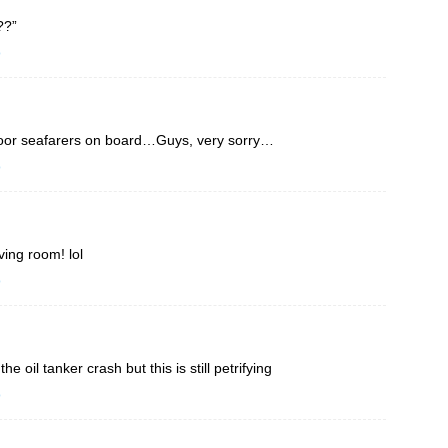
??”
o
or seafarers on board…Guys, very sorry…
o
ving room! lol
o
he oil tanker crash but this is still petrifying
o