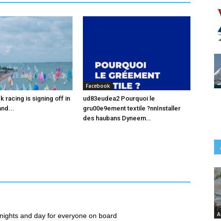
Facebook
racing is signing off in
ud83eudea2 Pourquoi le
nd...
gru00e9ement textile ?nnInstaller
des haubans Dyneem…
A
ss nights and day for everyone on board