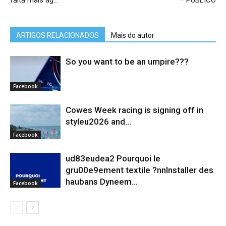
falta mais ág…
– PÚBLICO
ARTIGOS RELACIONADOS
Mais do autor
So you want to be an umpire???
Facebook
Cowes Week racing is signing off in
styleu2026 and...
Facebook
ud83eudea2 Pourquoi le
gru00e9ement textile ?nnInstaller des
haubans Dyneem…
Facebook