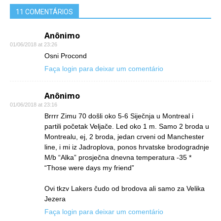
11 COMENTÁRIOS
Anônimo
01/06/2018 at 23:26
Osni Procond
Faça login para deixar um comentário
Anônimo
01/06/2018 at 23:16
Brrrr Zimu 70 došli oko 5-6 Siječnja u Montreal i
partili početak Veljače. Led oko 1 m. Samo 2 broda u
Montrealu, ej, 2 broda, jedan crveni od Manchester
line, i mi iz Jadroplova, ponos hrvatske brodogradnje
M/b “Alka” prosječna dnevna temperatura -35 *
“Those were days my friend”
Ovi tkzv Lakers čudo od brodova ali samo za Velika
Jezera
Faça login para deixar um comentário