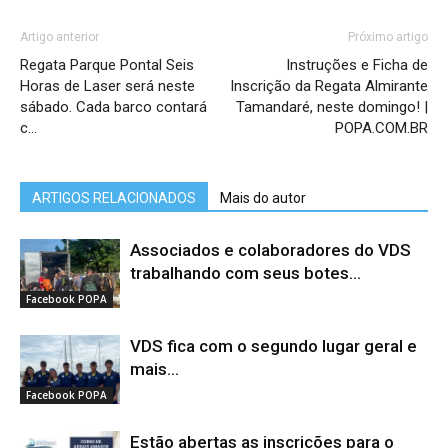
Artigo anterior
Próximo artigo
Regata Parque Pontal Seis
Instruções e Ficha de
Horas de Laser será neste
Inscrição da Regata Almirante
sábado. Cada barco contará
Tamandaré, neste domingo! |
c…
POPA.COM.BR
ARTIGOS RELACIONADOS
Mais do autor
Associados e colaboradores do VDS
trabalhando com seus botes...
Facebook POPA
VDS fica com o segundo lugar geral e
mais...
Facebook POPA
Estão abertas as inscrições para o