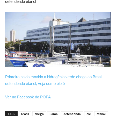
defendendo etanol
Primeiro navio movido a hidrogênio verde chega ao Brasil
defendendo etanol; veja como ele é
Ver no Facebook do POPA
TAGS
brasil
chega
Como
defendendo
ele
etanol