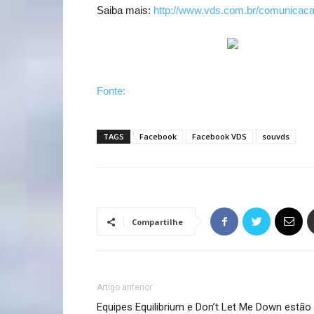
Saiba mais:
http://www.vds.com.br/comunicacao
Fonte:
TAGS
Facebook
Facebook VDS
souvds
Compartilhe
Artigo anterior
Equipes Equilibrium e Don’t Let Me Down estão