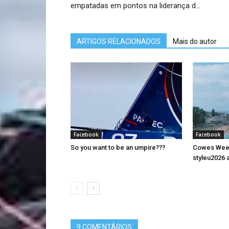
empatadas em pontos na liderança d…
ARTIGOS RELACIONADOS
Mais do autor
Facebook
Facebook
So you want to be an umpire???
Cowes Week 
styleu2026 a
9 COMENTÁRIOS