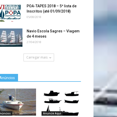
POA-TAPES 2018 – 5ª lista de
Inscritos (até 01/09/2018)
05/08/2018
Navio Escola Sagres – Viagem
de 4 meses
27/04/2018
Carregar mais
Anúncios
núncios
Anuncie Aqui