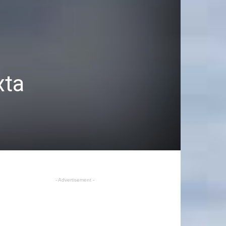
xta
- Advertisement -