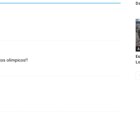
Da
o
A
Es
s olímpicos!!
Lo
o
o
o