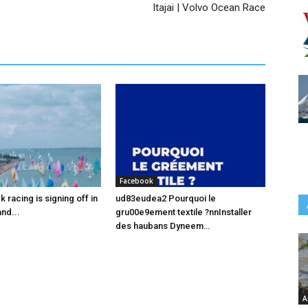
Itajai | Volvo Ocean Race
Facebook
racing is signing off in
ud83eudea2 Pourquoi le
nd...
gru00e9ement textile ?nnInstaller
des haubans Dyneem…
A