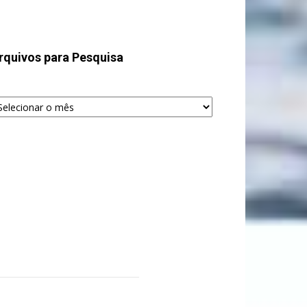
rquivos para Pesquisa
quivos
ra
squisa