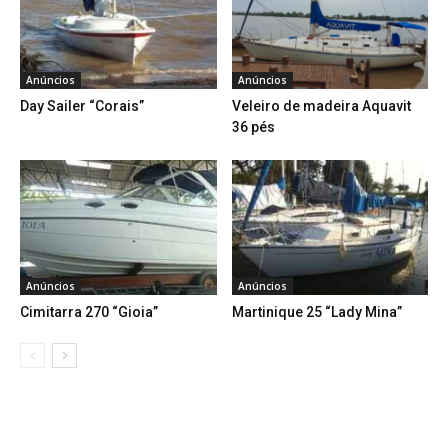
Anúncios
Anúncios
Day Sailer “Corais”
Veleiro de madeira Aquavit
36 pés
Anúncios
Anúncios
Cimitarra 270 “Gioia”
Martinique 25 “Lady Mina”