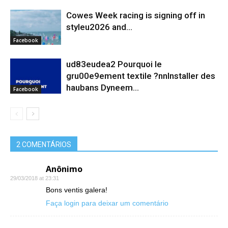
Cowes Week racing is signing off in
styleu2026 and...
Facebook
ud83eudea2 Pourquoi le
gru00e9ement textile ?nnInstaller des
haubans Dyneem…
Facebook
2 COMENTÁRIOS
Anônimo
29/03/2018 at 23:31
Bons ventis galera!
Faça login para deixar um comentário