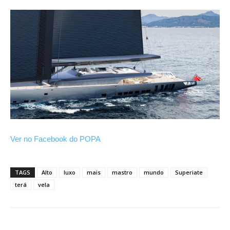
Ver no Facebook do POPA
TAGS
Alto
luxo
mais
mastro
mundo
Superiate
terá
vela