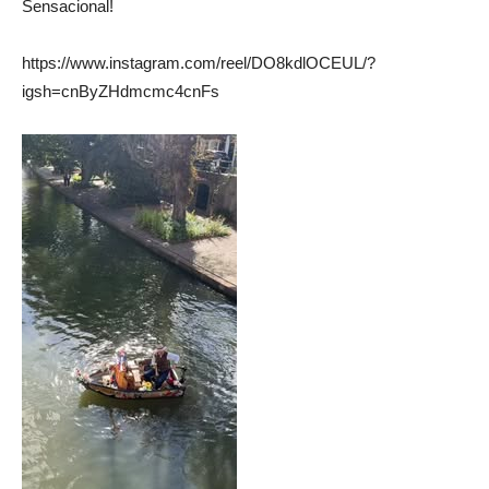
Sensacional!
https://www.instagram.com/reel/DO8kdlOCEUL/?
igsh=cnByZHdmcmc4cnFs