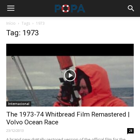
Início
Tags
1973
Tag: 1973
Internacional
The 1973-74 Whitbread Film Remastered |
Volvo Ocean Race
23/12/2013
28
A brand new digitally restored version of the official film for the