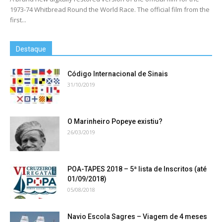
1973-74 Whitbread Round the World Race. The official film from the
first...
Destaque
Código Internacional de Sinais
31/10/2019
O Marinheiro Popeye existiu?
26/03/2019
POA-TAPES 2018 – 5ª lista de Inscritos (até
01/09/2018)
05/08/2018
Navio Escola Sagres – Viagem de 4 meses