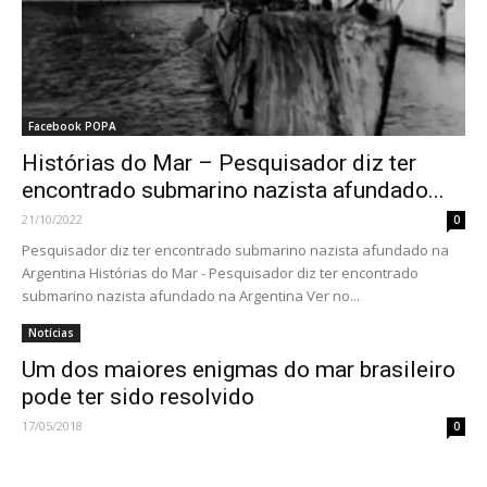
Facebook POPA
Histórias do Mar – Pesquisador diz ter
encontrado submarino nazista afundado...
21/10/2022
0
Pesquisador diz ter encontrado submarino nazista afundado na
Argentina Histórias do Mar - Pesquisador diz ter encontrado
submarino nazista afundado na Argentina Ver no...
Notícias
Um dos maiores enigmas do mar brasileiro
pode ter sido resolvido
17/05/2018
0