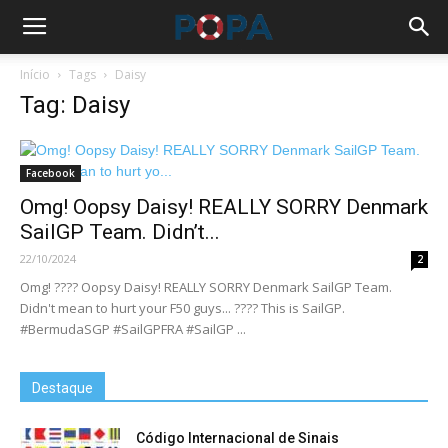
Início
Tags
Daisy
Tag: Daisy
Facebook
Omg! Oopsy Daisy! REALLY SORRY Denmark
SailGP Team. Didn’t...
22/10/2024
2
Omg! ???? Oopsy Daisy! REALLY SORRY Denmark SailGP Team.
Didn't mean to hurt your F50 guys... ???? This is SailGP.
#BermudaSGP #SailGPFRA #SailGP ...
Destaque
Código Internacional de Sinais