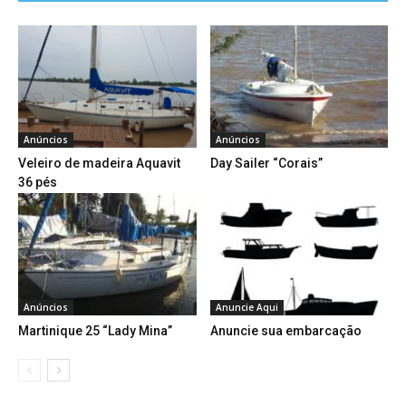
Anúncios
Anúncios
Veleiro de madeira Aquavit
Day Sailer “Corais”
36 pés
Anúncios
Anuncie Aqui
Martinique 25 “Lady Mina”
Anuncie sua embarcação