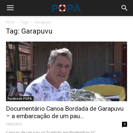
Início
Tags
Garapuvu
Tag: Garapuvu
Facebook POPA
Documentário Canoa Bordada de Garapuvu
– a embarcação de um pau...
26/05/2021
0
Canoas de um pau só Tradição em Bombinhas SC