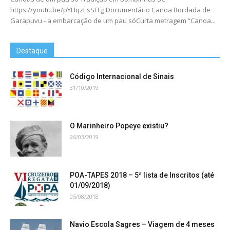
https://youtu.be/pYHqzEsSFFg Documentário Canoa Bordada de
Garapuvu - a embarcação de um pau sóCurta metragem “Canoa...
Destaque
Código Internacional de Sinais
31/10/2019
O Marinheiro Popeye existiu?
26/03/2019
POA-TAPES 2018 – 5ª lista de Inscritos (até
01/09/2018)
05/08/2018
Navio Escola Sagres – Viagem de 4 meses