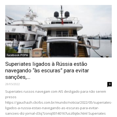
Facebook POPA
Superiates ligados à Rússia estão
navegando “às escuras” para evitar
sanções,...
28/05/2022
0
Superiates russos navegam com AIS desligado para não serem
presos
https://gauchazh.clicrbs.com.br/mundo/noticia/2022/05/superiates-
ligados-a-russia-estao-navegando-as-escuras-para-evitar-
sancoes-diz-jornal-cl3q7zonq00140167usztlq6x.html Superiates