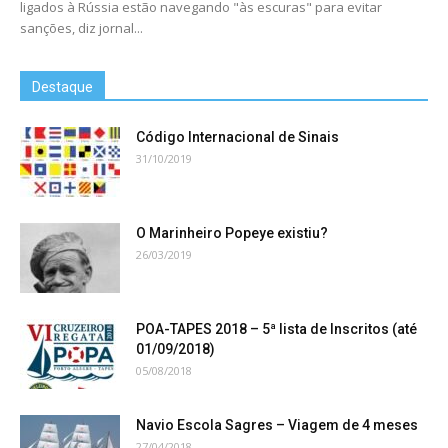
ligados à Rússia estão navegando "às escuras" para evitar
sanções, diz jornal...
Destaque
Código Internacional de Sinais
31/10/2019
O Marinheiro Popeye existiu?
26/03/2019
POA-TAPES 2018 – 5ª lista de Inscritos (até
01/09/2018)
05/08/2018
Navio Escola Sagres – Viagem de 4 meses
27/04/2018