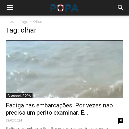
Início
Tags
Olhar
Tag: olhar
Facebook POPA
Fadiga nas embarcações. Por vezes nao
precisa um perito examinar. É...
28/02/2024
0
Fadiga nas embarcações. Por vezes nao precisa um perito