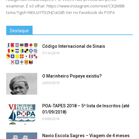
examinar. É só olhar. https://www.instagram.com/reel/C3QM88-
tzmx/?igsh=NDUzYTl3ZHJ1aG85 Ver no Facebook do POPA
Destaque
Código Internacional de Sinais
31/10/2019
O Marinheiro Popeye existiu?
26/03/2019
POA-TAPES 2018 – 5ª lista de Inscritos (até
01/09/2018)
05/08/2018
Navio Escola Sagres – Viagem de 4 meses