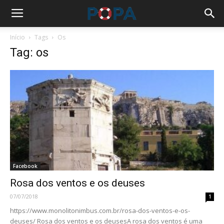
Início
Tags
Os
Tag: os
Facebook
Rosa dos ventos e os deuses
07/07/2018
1
https://www.monolitonimbus.com.br/rosa-dos-ventos-e-os-
deuses/ Rosa dos ventos e os deusesA rosa dos ventos é uma