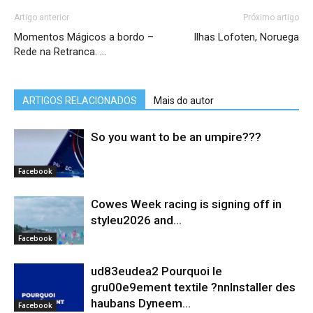
Artigo anterior
Próximo artigo
Momentos Mágicos a bordo –
Ilhas Lofoten, Noruega
Rede na Retranca. …
ARTIGOS RELACIONADOS
Mais do autor
So you want to be an umpire???
Facebook
Cowes Week racing is signing off in
styleu2026 and...
Facebook
ud83eudea2 Pourquoi le
gru00e9ement textile ?nnInstaller des
haubans Dyneem…
Facebook