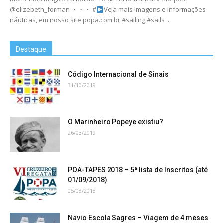
@elizebeth_forman ・・・ #
Veja mais imagens e informações
náuticas, em nosso site popa.com.br #sailing #sails ...
Destaque
Código Internacional de Sinais
31/10/2019
O Marinheiro Popeye existiu?
26/03/2019
POA-TAPES 2018 – 5ª lista de Inscritos (até
01/09/2018)
05/08/2018
Navio Escola Sagres – Viagem de 4 meses