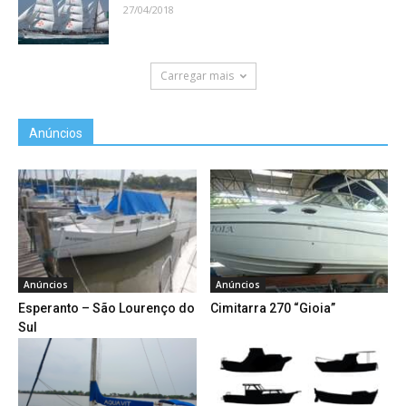
27/04/2018
Carregar mais
Anúncios
Anúncios
Anúncios
Esperanto – São Lourenço do
Cimitarra 270 “Gioia”
Sul