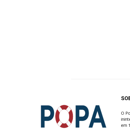
SO
O Po
inin
em 1