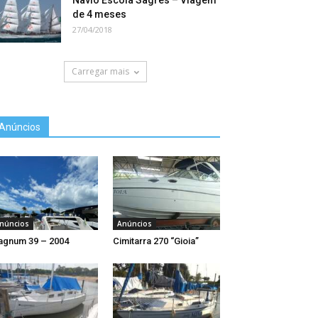
Navio Escola Sagres – Viagem
de 4 meses
27/04/2018
Carregar mais
Anúncios
núncios
Anúncios
gnum 39 – 2004
Cimitarra 270 “Gioia”