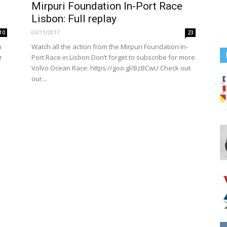
Mirpuri Foundation In-Port Race
Lisbon: Full replay
03/11/2017
10
23
n
Watch all the action from the Mirpuri Foundation In-
r
Port Race in Lisbon Don’t forget to subscribe for more
Volvo Ocean Race: https://goo.gl/BzBCwU Check out
our...