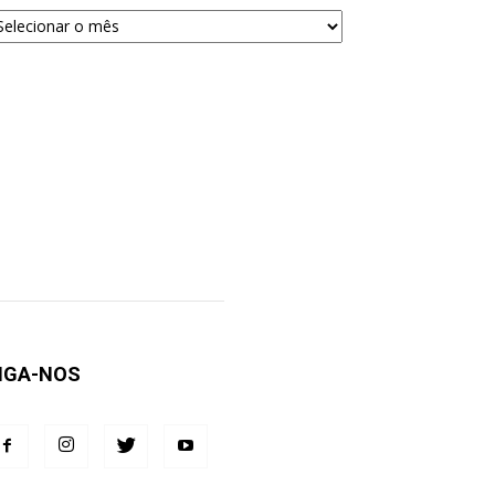
quivos
ra
squisa
IGA-NOS