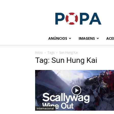
POPA.COM.BR
ANÚNCIOS
IMAGENS
ACE
Início
Tags
Sun Hung Kai
Tag: Sun Hung Kai
Internacional