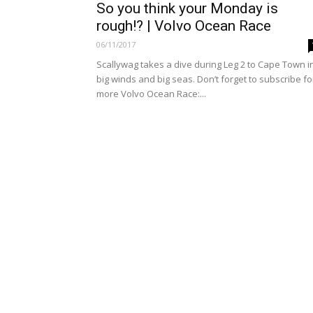
So you think your Monday is
rough!? | Volvo Ocean Race
06/11/2017
Scallywag takes a dive during Leg 2 to Cape Town i
big winds and big seas. Don’t forget to subscribe fo
more Volvo Ocean Race:...