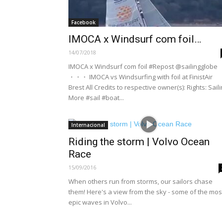
Facebook
IMOCA x Windsurf com foil…
14/07/2018
IMOCA x Windsurf com foil #Repost @sailingglobe
・・・ IMOCA vs Windsurfing with foil at FinistAir
Brest All Credits to respective owner(s): Rights: Sail
More #sail #boat...
Internacional
Riding the storm | Volvo Ocean
Race
15/09/2016
When others run from storms, our sailors chase
them! Here's a view from the sky - some of the mos
epic waves in Volvo...