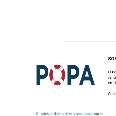
SO
O Po
inin
em 1
Cont
© Todos os direitos reservados popa.com.br