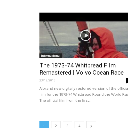
Internacional
The 1973-74 Whitbread Film
Remastered | Volvo Ocean Race
23/12/2013
A brand new digitally restored version of the officia
film for the 1973-74 Whitbread Round the World Ra
The official film from the first...
1
2
3
4