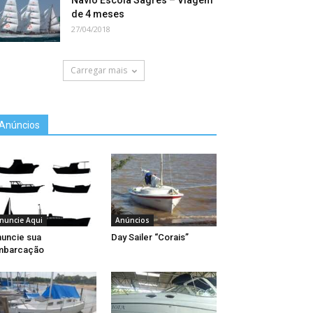
Navio Escola Sagres – Viagem
de 4 meses
27/04/2018
Carregar mais
Anúncios
nuncie Aqui
Anúncios
uncie sua
Day Sailer “Corais”
mbarcação