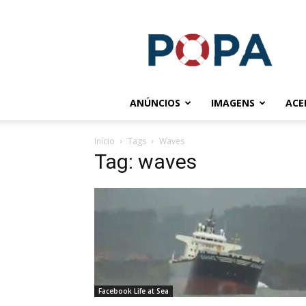
POPA.COM.BR
ANÚNCIOS
IMAGENS
ACE
Início
Tags
Waves
Tag: waves
Facebook Life at Sea