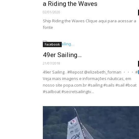
a Riding the Waves
02/01/2020
Ship Riding the Waves Clique aqui para acessar a
fonte
Facebook
49er Sailing…
21/07/2018
49er Sailing . #Repost @elizebeth_forman ・・・ #
Veja mais imagens e informações náuticas, em
nosso site popa.com.br #sailing #sails #sail #boat
#sailboat #secretsailingtv...