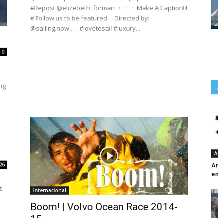
#Repost @elizebeth_forman ・・・ Make A Caption!!!
# Follow us to be featured . . Directed by:
@sailing.now . . . #lovetosail #luxury...
0
ing
A
26
An
e
t
Internacional
Boom! | Volvo Ocean Race 2014-