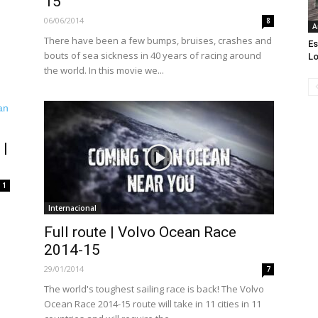
15
06/06/2014
8
A
There have been a few bumps, bruises, crashes and
Es
bouts of sea sickness in 40 years of racing around
Lo
the world. In this movie we...
 |
1
Internacional
Full route | Volvo Ocean Race
2014-15
29/01/2014
7
The world's toughest sailing race is back! The Volvo
Ocean Race 2014-15 route will take in 11 cities in 11