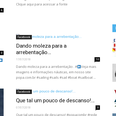
Clique aqui para acessar a fonte
6
Facebook
Dando moleza para a
arrebentação…
0
17/07/2018
10
Dando moleza para a arrebentação . #
Veja mais
imagens e informações náuticas, em nosso site
popa.com.br #sailing #sails #sail #boat #sailboat ...
Facebook
Que tal um pouco de descanso!…
07/07/2018
0
Que tal um pouco de descanso! #popacombr #rede