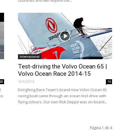
countries and will require the...
Internacional
Test-driving the Volvo Ocean 65 |
Volvo Ocean Race 2014-15
13/12/2013
28
16
l
Dongfeng Race Team's brand new Volvo Ocean 65
ce.
racing boat came through an ocean test-drive with
flying colours. Our own Rick Deppe was on-board...
Página 1 de 4