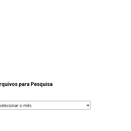
rquivos para Pesquisa
quivos
ra
squisa