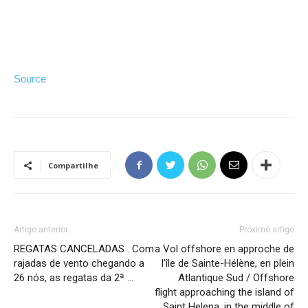
Source
Compartilhe
Artigo anterior
Próximo artigo
REGATAS CANCELADAS . Com
a Vol offshore en approche de
rajadas de vento chegando a
l’île de Sainte-Hélène, en plein
26 nós, as regatas da 2ª …
Atlantique Sud / Offshore
flight approaching the island of
Saint Helena, in the middle of