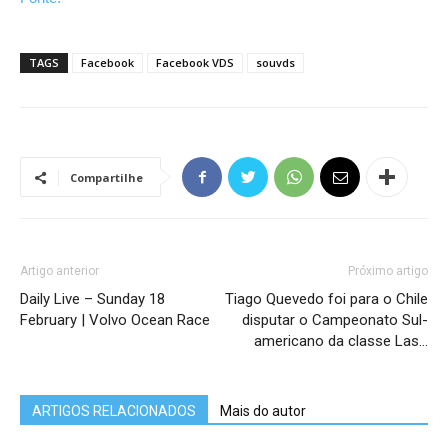
TAGS
Facebook
Facebook VDS
souvds
Compartilhe
Artigo anterior
Próximo artigo
Daily Live – Sunday 18
Tiago Quevedo foi para o Chile
February | Volvo Ocean Race
disputar o Campeonato Sul-
americano da classe Las…
ARTIGOS RELACIONADOS
Mais do autor