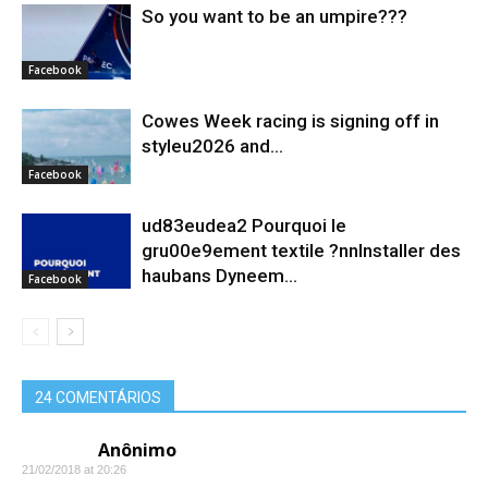
So you want to be an umpire???
Facebook
Cowes Week racing is signing off in
styleu2026 and...
Facebook
ud83eudea2 Pourquoi le
gru00e9ement textile ?nnInstaller des
haubans Dyneem…
Facebook
24 COMENTÁRIOS
Anônimo
21/02/2018 at 20:26