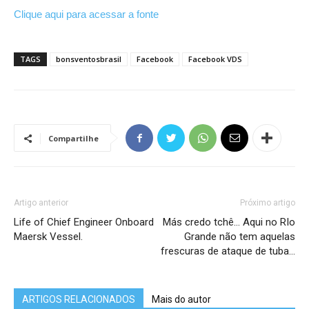
Clique aqui para acessar a fonte
TAGS
bonsventosbrasil
Facebook
Facebook VDS
Compartilhe
Artigo anterior
Próximo artigo
Life of Chief Engineer Onboard
Más credo tchê… Aqui no RIo
Maersk Vessel.
Grande não tem aquelas
frescuras de ataque de tuba…
ARTIGOS RELACIONADOS
Mais do autor