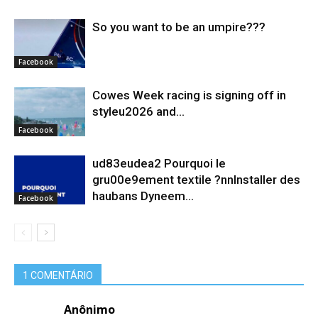
So you want to be an umpire???
Facebook
Cowes Week racing is signing off in
styleu2026 and...
Facebook
ud83eudea2 Pourquoi le
gru00e9ement textile ?nnInstaller des
haubans Dyneem…
Facebook
1 COMENTÁRIO
Anônimo